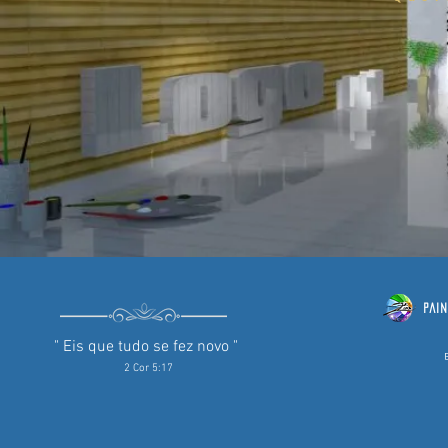
Pain
" Eis que tudo se fez novo "
B
2 Cor 5:17