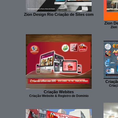
Zion Design Rio Criação de Sites com
Zion De
Zion
Criaçã
Criaç
Criação Webites
Criação Website & Registro de Dominio